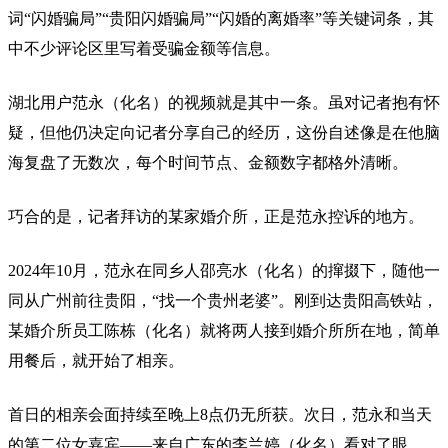
词“闪婚骗局”“贵阳闪婚骗局”“闪婚的离婚率”等关键词条，其
中不少评论区里写着受骗金额等信息。
湖北用户范永（化名）的视频就是其中一条。虽对记者抱有怀
疑，但他仍决定向记者分享自己的经历，这份自述像是在他脑
海复盘了无数次，每个时间节点、金额数字都格外清晰。
巧合的是，记者拜访的某家婚介所，正是范永控诉的地方。
2024年10月，范永在同乡人邵亮水（化名）的撺掇下，随他一
同从广州前往贵阳，“找一个贵州老婆”。刚到达贵阳高铁站，
某婚介所员工陈栋（化名）就将两人接到婚介所所在地，简单
用餐后，就开始了相亲。
首日的相亲会面持续至晚上8点仍无所获。次日，范永和当天
的第二位女嘉宾——来自广东的李兰婷（化名）看对了眼。