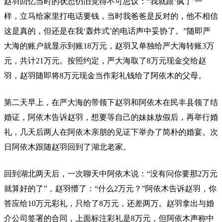
赵羽回忆当时的状态仍旧觉得不可思议：“我就跟‘疯了’一
样，立马给家里打电话要钱，当时我爸爸是反对的，他不相信
这是真的，但还是在我‘轰炸式’的电话声中妥协了。”随即严
大海的账户就显示到账18万元，赵羽又单独给严大海转账3万
元，共计21万元。按照约定，严大海取了8万元现金交给赵
羽，赵羽随即将8万元现金当作彩礼钱给了阿依木的父母。
第二天早上，在严大海的带领下赵羽和阿依木在民丰县领了结
婚证，阿依木告诉赵羽，想要等自己的妹妹放假后，再举行婚
礼，几天后两人在阿依木亲朋的见证下举办了简朴的婚宴。次
日阿依木跟随赵羽回到了湖北老家。
回到湖北两天后，一次聊天中阿依木说：“没有问你要那2万元
就算好的了”，赵羽懵了：“什么2万元？”阿依木告诉赵羽，你
答应给10万元彩礼，只给了8万元，还差两万。赵羽拿出与婚
介公司签署的合同，上面标注彩礼是8万元，但阿依木声称中