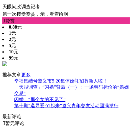
天眼问政调查记者
第一次接受赞赏，亲，看着给啊

赞赏
0.88
元
1
元
2
元
5
元
10
元
99
元
推荐文章
更多
幸福集结号遵义市5·20集体婚礼招募新人啦！
「天眼调查」“闪婚”背后（一）：一场明码标价的“婚姻
交易”
闪婚：“那个女的不见了”
第十期“遵寻爱·Yi起来”遵义青年交友活动圆满举行
最新评论

暂无评论