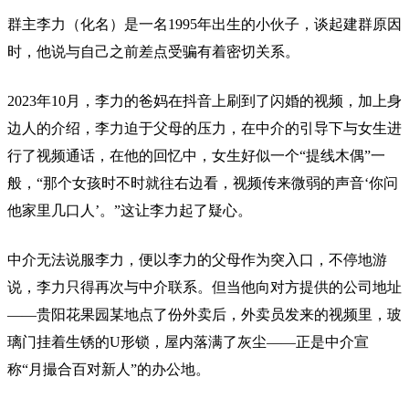
群主李力（化名）是一名1995年出生的小伙子，谈起建群原因
时，他说与自己之前差点受骗有着密切关系。
2023年10月，李力的爸妈在抖音上刷到了闪婚的视频，加上身
边人的介绍，李力迫于父母的压力，在中介的引导下与女生进
行了视频通话，在他的回忆中，女生好似一个“提线木偶”一
般，“那个女孩时不时就往右边看，视频传来微弱的声音‘你问
他家里几口人’。”这让李力起了疑心。
中介无法说服李力，便以李力的父母作为突入口，不停地游
说，李力只得再次与中介联系。但当他向对方提供的公司地址
——贵阳花果园某地点了份外卖后，外卖员发来的视频里，玻
璃门挂着生锈的U形锁，屋内落满了灰尘——正是中介宣
称“月撮合百对新人”的办公地。