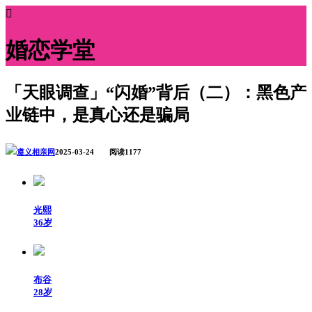

婚恋学堂
「天眼调查」“闪婚”背后（二）：黑色产
业链中，是真心还是骗局
遵义相亲网
2025-03-24 阅读1177
光熙
36岁
布谷
28岁