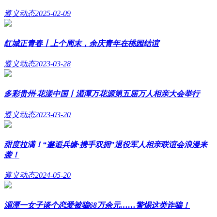
遵义动态
2025-02-09
红城正青春丨上个周末，余庆青年在桃园结谊
遵义动态
2023-03-28
多彩贵州·花漾中国丨湄潭万花源第五届万人相亲大会举行
遵义动态
2023-03-20
甜度拉满！“邂逅兵缘·携手双拥”退役军人相亲联谊会浪漫来
袭！
遵义动态
2024-05-20
湄潭一女子谈个恋爱被骗68万余元……警惕这类诈骗！