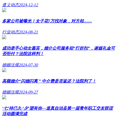
遵义动态
2024-12-12
多家公司被曝光！女子花7万找对象，对方却……
行业动态
2024-08-21
成功牵手心动女嘉宾，婚介公司服务却“打折扣”，谢媒礼金可
否拒付？法院这样判！
婚姻法规
2024-07-30
高额婚介“闪婚闪离 ” 中介费是否返还？法院判了！
婚姻法规
2024-09-27
‘七’待已久·‘夕’望有你—道真自治县第一届青年职工交友联谊
活动圆满完成