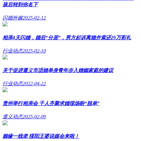
孩后转到你名下
闪婚外嫁
2025-02-12
相亲4天闪婚，婚后“分居”，男方起诉离婚并索还29万彩礼
行业动态
2025-02-10
关于促进遵义市适婚单身青年步入婚姻家庭的建议
行业动态
2022-04-22
贵州举行相亲会 千人齐聚求婚现场盼“脱单”
遵义动态
2025-02-09
姻缘一线牵 绥阳王婆说媒会来啦！