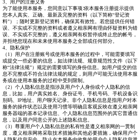
3、用户的注册义务
为了能使用本服务，您同意以下事项
∶依本服务注册提示提供
您本人真实、正确、最新及完整的资料（以下简称“登记资
料”）；随时更新登记资料，确保其有效性。若您提供任何错
误、不实或不完整的资料或者
遵义相亲网有理由怀疑资料为错
误、不实或不完整的，遵义相亲
网有权暂停或终止您的帐号，
并拒绝您现在和未来使用本服务之全部或任何部分。
4、隐私保护
（
1）用户在注册账号或使用本服务的过程中，可能需要填写
或提交一些必要的信息，如法律法规、规章规范性文件（以下
称“法律法规”）规定的需要填写的身份信息。如用户提交的信
息不完整或不符合法律法规的规定，则用户可能无法使用本服
务或在使用本服务的过程中受到限制。
（
2）个人隐私信息是指涉及用户个人身份或个人隐私的信
息，比如，用户真实姓名、身份证号、手机号码、手机设备识
别码、IP地址、用户聊天记录。非个人隐私信息是指用户对本
服务的操作状态以及使用习惯等明确且客观反映在
遵义相亲网
服务器端的基本记录信息、个人隐私信息范围外的其它普通信
息，以及用户同意公开的上述隐私信息。
（
3）尊重用户个人隐私信息的私有性是
遵义相亲网的一贯制
度，遵义相亲网将采取技术措施和其他必要措施，确保用户个
人隐私信息安全，防止在本服务中收集的用户个人隐私信息泄