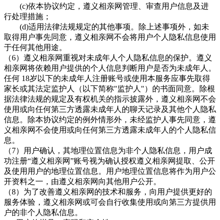
(c)依本协议约定，
遵义相亲网管理、审查用户信息及进
行处理措施；
(d)适用法律法规规定的其他事项。除上述事项外，如未
取得用户事先同意，
遵义相亲网不会将用户个人隐私信息使用
于任何其他用途。
（
6）
遵义相亲网重视对未成年人个人隐私信息的保护。遵义
相亲
网将依赖用户提供的个人信息判断用户是否为未成年人。
任何
18岁以下的未成年人注册账号或使用本服务应事先取得
家长或其法定监护人（以下简称"监护人"）的书面同意。除根
据法律法规的规定及有权机关的指示披露外，
遵义相亲网不会
使用或向任何第三方透露未成年人的聊天记录及其他个人隐私
信息。除本协议约定的例外情形外，未经监护人事先同意，遵
义相亲网不会使用或向任何第三方透露未成年人的个人隐私信
息。
（
7）用户确认，其地理位置信息为非个人隐私信息，用户成
功注册“
遵义相亲
网
”账号视为确认授权
遵义相亲网提取、公开
及使用用户的地理位置信息。用户地理位置信息将作为用户公
开资料之一，由遵义相亲网向其他用户公开。
（
8）为了改善
遵义相亲网的技术和服务，向用户提供更好的
服务体验，遵义相亲网或可会自行收集使用或向第三方提供用
户的非个人隐私信息。