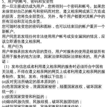
5、用户的帐号、密码和安全性
您一旦注册成功成为用户，您将得到一个密码和帐号。如果您
未保管好自己的帐号和密码而对您、遵义相亲
网或第三方造成
的损害，您将负全部责任。另外，每个用户都要对其帐户中的
所有活动和言论负全责。
您可随时改变您的密码和图标，也可以结束旧的帐户重开一个
新帐户。
用户同意若发现任何非法使用用户帐号或安全漏洞的情况，应
该立即通告遵义相亲
网。
6、用户行为
用户单独承担发布内容的责任。用户对服务的使用是根据所有
适用于服务的地方法律、国家法律和国际法律标准的。用户承
诺：
（
1）发布信息或者利用
遵义相亲网的服务时必须符合中国有
关法规，不得在遵义相亲网的网页上或者利用遵义相亲网的服
务制作、复制、发布、传播以下信息：
(a)反对宪法所确定的基本原则的；
(b)危害国家安全，泄露国家秘密，颠覆国家政权，破坏国家
统一的；
(c)损害国家荣誉和利益的；
(d)煽动民族仇恨、民族歧视，破坏民族团结的；
(e)破坏国家宗教政策，宣扬邪教和封建迷信的；