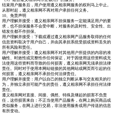
结束用户服务后，用户使用遵义相亲网服务的权利马上中止。
从那时起，遵义相亲
网不再对用户承担任何义务。
10、免责声明
用户理解并接受：遵义相亲
网不担保服务一定能满足用户的要
求，也不担保服务不会受中断，对服务的及时性、安全性、出
错发生都不作担保。
用户理解并接受：下载或通过遵义相亲
网产品服务取得的任何
信息资料取决于用户自己，并由其承担系统受损或资料丢失的
所有风险和责任。
用户理解并接受：遵义相亲网不对其他用户所提供的内容的准
确性、时效性或完整性作任何保证，对于因使用这些资料或无
法使用这些资料而导致的任何损害，遵义相亲网无须承担法律
责任。同时对于使用本网站链接的其他网站或网页而引起的任
何损害，遵义相亲
网不承担任何法律责任。
用户理解并接受：用户以自己的独立判断从事与交友相关的行
为，并独立承担可能产生的责任，遵义相亲
网不承担任何法律
责任。
遵义相亲
网对直接、间接、偶然、特殊及继起的损害不负责
任，这些损害来自：不正当使用产品服务，在网上购买商品或
类似服务，在网上进行交易，非法使用服务或用户传送的信息
有所变动。