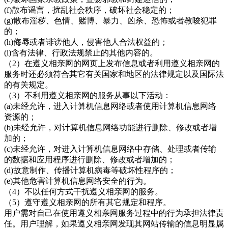
(f)散布谣言，扰乱社会秩序，破坏社会稳定的；
(g)散布淫秽、色情、赌博、暴力、凶杀、恐怖或者教唆犯罪
的；
(h)侮辱或者诽谤他人，侵害他人合法权益的；
(i)含有法律、行政法规禁止的其他内容的。
（
2）在
遵义相亲网的网页上发布信息或者利用遵义相亲网的
服务时还必须符合其它有关国家和地区的法律规定以及国际法
的有关规定。
（
3）不利用
遵义相亲网的服务从事以下活动：
(a)未经允许，进入计算机信息网络或者使用计算机信息网络
资源的；
(b)未经允许，对计算机信息网络功能进行删除、修改或者增
加的；
(c)未经允许，对进入计算机信息网络中存储、处理或者传输
的数据和应用程序进行删除、修改或者增加的；
(d)故意制作、传播计算机病毒等破坏性程序的；
(e)其他危害计算机信息网络安全的行为。
（
4）不以任何方式干扰
遵义相亲网的服务。
（
5）遵守
遵义相亲
网的所有其它规定和程序。
用户需对自己在使用遵义相亲网服务过程中的行为承担法律责
任。用户理解，如果遵义相亲
网发现其网站传输的信息明显属