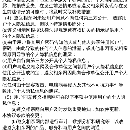
露、毁损或丢失。在发生前述情形或者遵义相亲网发现存在发
生前述情形的可能时，将及时采取补救措施。
（
4）
遵义相亲
网未经用户同意不向任何第三方公开、
透露用
户个人隐私信息。但以下特定情形除外：
(a)遵义相亲网根据法律法规规定或有权机关的指示提供用户
的个人隐私信息；
(b)由于用户将其用户密码告知他人或与他人共享注册帐户与
密码，由此导致的任何个人信息的泄漏，或其他非因遵义相亲
网原因导致的个人隐私信息的泄露；
(c)用户自行向第三方公开其个人隐私信息；
(d)用户与遵义相亲网及合作单位之间就用户个人隐私信息的
使用公开达成约定，遵义相亲网因此向合作单位公开用户个人
隐私信息；
(e)任何由于黑客攻击、电脑病毒侵入及其他不可抗力事件导
致用户个人隐私信息的泄露。
（
5）用户同意
遵义相亲网可在以下事项中使用用户的个人隐
私信息：
(a)
遵义相亲网向用户及时发送重要通知，如软件更新、
本协议条款的变更；
(b)
遵义相亲网内部进行审计、数据分析和研究等，以改
进遵义相亲网的产品、服务和与用户之间的沟通；