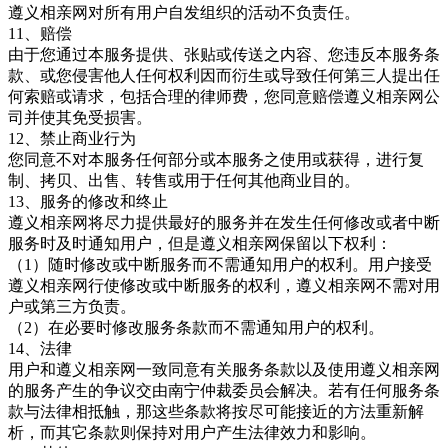
遵义相亲
网对所有用户自发组织的活动不负责任。
11、赔偿
由于您通过本服务提供、张贴或传送之内容、您违反本服务条
款、或您侵害他人任何权利因而衍生或导致任何第三人提出任
何索赔或请求，包括合理的律师费，您同意赔偿遵义相亲
网公
司并使其免受损害。
12、禁止商业行为
您同意不对本服务任何部分或本服务之使用或获得，进行复
制、拷贝、出售、转售或用于任何其他商业目的。
13、服务的修改和终止
遵义相亲网将尽力提供最好的服务并在发生任何修改或者中断
服务时及时通知用户，但是遵义相亲网保留以下权利：
（
1）随时修改或中断服务而不需通知用户的权利。用户接受
遵义相亲网行使修改或中断服务的权利，遵义相亲网不需对用
户或第三方负责。
（
2）在必要时修改服务条款而不需通知用户的权利。
14、法律
用户和遵义相亲网一致同意有关服务条款以及使用遵义相亲
网
的服务产生的争议交由南宁仲裁委员会解决。若有任何服务条
款与法律相抵触，那这些条款将按尽可能接近的方法重新解
析，而其它条款则保持对用户产生法律效力和影响。