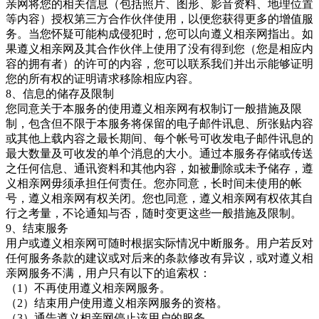
亲网将您的相关信息（包括照片、图形、影音资料、地理位置
等内容）授权第三方合作伙伴使用，以便您获得更多的增值服
务。当您怀疑可能构成侵犯时，您可以向遵义相亲网指出。如
果遵义相亲
网及其合作伙伴上使用了没有得到您（您是相应内
容的拥有者）的许可的内容，您可以联系我们并出示能够证明
您的所有权的证明请求移除相应内容。
8、信息的储存及限制
您同意关于本服务的使用遵义相亲网有权制订一般措施及限
制，包含但不限于本服务将保留的电子邮件讯息、所张贴内容
或其他上载内容之最长期间、每个帐号可收发电子邮件讯息的
最大数量及可收发的单个消息的大小。通过本服务存储或传送
之任何信息、通讯资料和其他内容，如被删除或未予储存，遵
义相亲网毋须承担任何责任。您亦同意，长时间未使用的帐
号，遵义相亲网有权关闭。您也同意，遵义相亲
网有权依其自
行之考量，不论通知与否，随时变更这些一般措施及限制。
9、结束服务
用户或遵义相亲网可随时根据实际情况中断服务。用户若反对
任何服务条款的建议或对后来的条款修改有异议，或对遵义相
亲网服务不满，用户只有以下的追索权：
（
1）不再使用
遵义相亲网服务。
（
2）结束用户使用
遵义相亲网服务的资格。
（
3）通告
遵义相亲网停止该用户的服务。