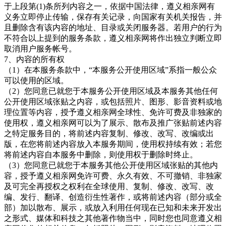
于上段第
(1)条所列内容之一，依据中国法律，
遵义相亲网有
义务立即停止传输，保存有关记录，向国家有关机关报告，并
且删除含有该内容的地址、目录或关闭服务器。若用户的行为
不符合以上提到的服务条款，遵义相亲
网将作出独立判断立即
取消用户服务帐号。
7、内容的所有权
（
1）在本服务条款中，“本服务公开使用区域”系指一般公众
可以使用的区域。
（
2）您同意已就您于本服务公开使用区域及本服务其他任何
公开使用区域张贴之内容，或包括照片、图形、影音资料或地
理位置等内容，授予
遵义相亲网全球性、免许可费及非独家的
使用权，遵义相亲网可以为了展示、散布及推广张贴前述内容
之特定服务目的，将前述内容复制、修改、改写、改编或出
版，在您将前述内容放入本服务期间，使用权持续有效；若您
将前述内容自本服务中删除，则使用权于删除时终止。
（
3）您同意已就您于本服务其他公开使用区域张贴的其他内
容，授予
遵义相亲网免许可费、永久有效、不可撤销、非独家
及可完全再授权之权利在全球使用、复制、修改、改写、改
编、发行、翻译、创造衍生性著作，或将前述内容（部分或全
部）加以散布、展示，或放入利用任何现在已知和未来开发出
之形式、媒体和科技之其他著作物当中，同时您也同意遵义相