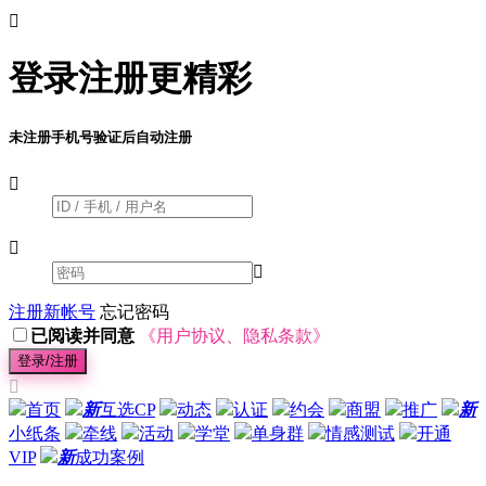

登录注册更精彩
未注册手机号验证后自动注册



注册新帐号
忘记密码
已阅读并同意
《用户协议、隐私条款》
登录/注册

首页
新
互选CP
动态
认证
约会
商盟
推广
新
小纸条
牵线
活动
学堂
单身群
情感测试
开通
VIP
新
成功案例