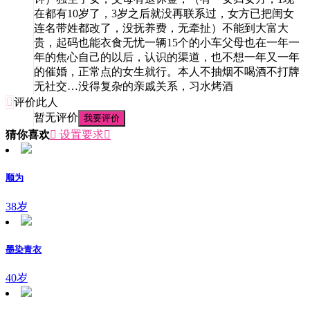
在都有10岁了，3岁之后就没再联系过，女方已把闺女
连名带姓都改了，没抚养费，无牵扯）不能到大富大
贵，起码也能衣食无忧一辆15个的小车父母也在一年一
年的焦心自己的以后，认识的渠道，也不想一年又一年
的催婚，正常点的女生就行。本人不抽烟不喝酒不打牌
无社交…没得复杂的亲戚关系，习水烤酒

评价此人
暂无评价
我要评价
猜你喜欢
 设置要求

顺为
38岁
墨染青衣
40岁