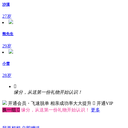
沙漠
27岁
熊先生
29岁
小雪
28岁

缘分，从送第一份礼物开始认识！
开通会员・飞速脱单
相亲成功率大大提升
 开通VIP
换一组

缘分，从送第一份礼物开始认识！
更多