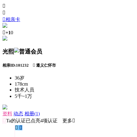



相亲卡

+1
0
光熙
相亲ID:101232

遵义仁怀市
36岁
178cm
技术人员
5千~1万
资料
动态
相册(1)

Ta的认证
已点亮4项认证 更多

