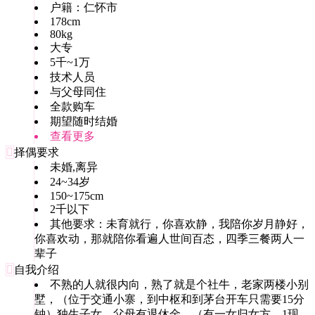
户籍：仁怀市
178cm
80kg
大专
5千~1万
技术人员
与父母同住
全款购车
期望随时结婚
查看更多

择偶要求
未婚,离异
24~34岁
150~175cm
2千以下
其他要求：未育就行，你喜欢静，我陪你岁月静好，
你喜欢动，那就陪你看遍人世间百态，四季三餐两人一
辈子

自我介绍
不熟的人就很内向，熟了就是个社牛，老家两楼小别
墅，（位于交通小寨，到中枢和到茅台开车只需要15分
钟）独生子女，父母有退休金，（有一女归女方，1现