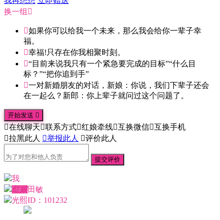
我再想想
立即赠送
换一组


如果你可以给我一个未来，那么我会给你一辈子幸
福。

幸福!只存在你我相聚时刻。

“目前来说我只有一个紧急要完成的目标”“什么目
标？”“把你追到手”

一对新婚朋友的对话，新娘：你说，我们下辈子还会
在一起么？新郎：你上辈子就问过这个问题了。
开始发送


在线聊天

联系方式

红娘牵线

互换微信

互换手机

拉黑此人

举报此人

评价此人
提交评价
我
红娘
田敏
光熙
ID：101232