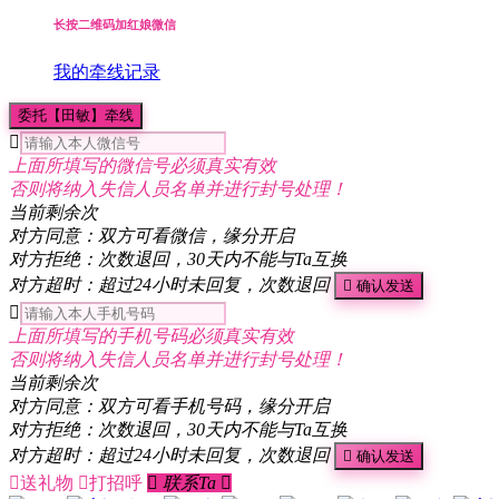
长按二维码加红娘微信
我的牵线记录
委托【田敏】牵线

上面所填写的微信号必须真实有效
否则将纳入失信人员名单并进行封号处理！
当前剩余
次
对方同意：双方可看微信，缘分开启
对方拒绝：次数退回，30天内不能与Ta互换
对方超时：超过24小时未回复，次数退回

确认发送

上面所填写的手机号码必须真实有效
否则将纳入失信人员名单并进行封号处理！
当前剩余
次
对方同意：双方可看手机号码，缘分开启
对方拒绝：次数退回，30天内不能与Ta互换
对方超时：超过24小时未回复，次数退回

确认发送

送礼物

打招呼

联系Ta
